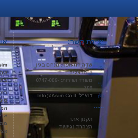
יצירת קשר:
אוד
שדה התעופה, מנחם בגין
1, הרצליה
משרד ושירות: 0747-009-
בתח
709
דוא"ל: Info@asim.co.il
סימ
המגז
ארק
תקנון אתר
ממג
הצהרת נגישות
אצל