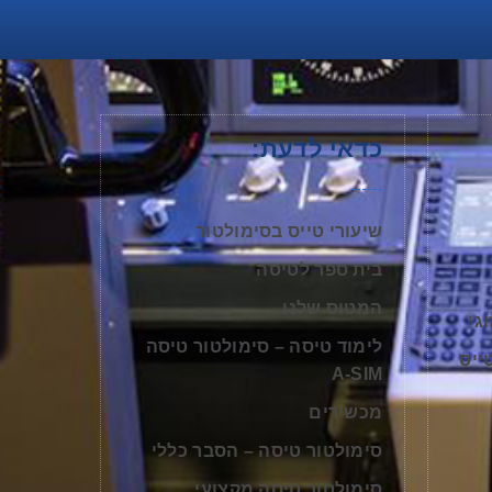
כדאי לדעת:
שיעורי טייס בסימולטור
בית ספר לטיסה
המטוס שלנו
גי
לימוד טיסה – סימולטור טיסה
ייס
A-SIM
מכשירים
סימולטור טיסה – הסבר כללי
סימולטור טיסה מקצועי