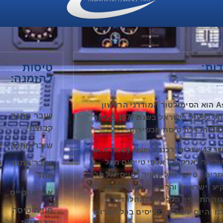
ות:
טיסות
להזמנה:
Asim הוא הסימולטור המודרני הראשון
שובר מתנה –
שהחל לפעול בישראל בשנת 1977 בעיקר
קבוצתי
ום הדרכת טיסת מכשירים.
שובר מתנה – זו
במשך 43 שנה הדרכנו ב Asim (שנקרא אז
ולטור "ארקיע") אלפי טייסים מכל
שובר מתנה – ט
רים : טייסי חיל האויר , טייסי אל על
אחד
יע וישראייר והרבה הרבה טייסים
אימון לטייס
זר התעופה הכללית שהחלו דרכם
חווית טיסה
נו והיום עובדים כטייסים בכל חברות
קבוצתית