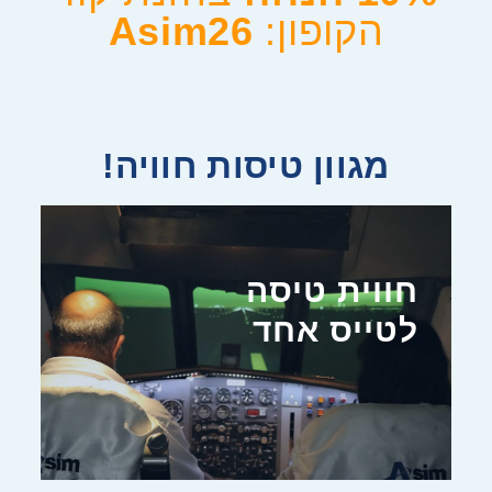
הקופון:
Asim26
מגוון טיסות חוויה!
חווית טיסה
לטייס אחד