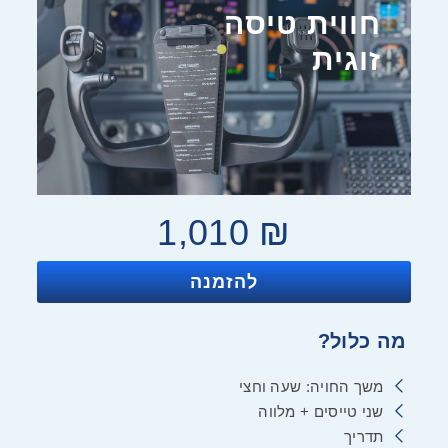
חווית טיסה
זוגית
1,010
₪
להזמנה
מה כלול?
משך החויה: שעה וחצי
שני טייסים + מלווה
תדריך