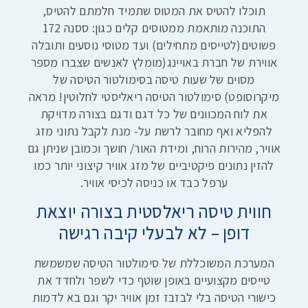
תוכלו להטיס את המטוס שתמיד חלמתם להטיס,
התוכנה מותאמת ממטוסים קלים כגון: ססנה 172
פשוטים(לטייסים מתחילים) ועד מטוסי נוסעים ותובלה
אווירת של חברת באויינג(מומלץ לאנשים שצברו מספר
מסוים של שעות טיסה בסימולטור הטיסה של
מיקרוסופט) סימולטור הטיסה ריאליסטי לחלוטין! מראה
את לוח המכוונים של כל דגם ודגם בצורה מדויקת
להפליא ואף מחובר לרשת על- מנת לקבל נתוני מזג
אוויר, מהירות הרוח, ומידת האור/ חושך וכמובן שניתן גם
להזין נתונים פיקטיביים של מזג אוויר קיצוני יותר כמו
ערפל כבד או כניסה לכיסי אוויר.
חווית טיסה ריאלסטית בצורה יוצאת
דופן – לא לבעלי קיבה רגישה
המערכת המשוכללת של סימולטור הטיסה שמשמשת
טייסים מקצועיים באופן שוטף כדי לשפר ולחדד את
כישורי הטיסה בלי לבזבז זמן אוויר יקר וגם בא לדמות