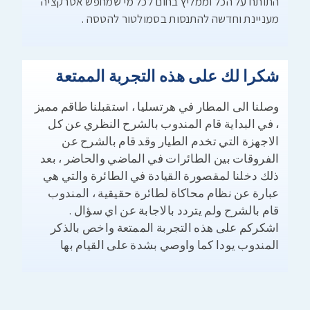
התותח על הכל וממליץ בחום לכל מי שמחפש אטרקציה
מעניינת וחדשה להתנסות בסמולטור להטסה .
شكرا لك على هذه التجربة الممتعة
وصلنا الى المطار في هرتسليا ، استقبلنا طاقم مميز
، في البداية قام المندوب بالشرح النظري عن كل
الاجهزة التي تخدم الطيار وقد قام بالشرح عن
الفروقات بين الطائرات في الماضي والحاضر ، بعد
ذلك دخلنا لمقصورة القيادة في الطائرة والتي هي
عبارة عن نظام محاكاة لطائرة حقيقية ، المندوب
قام بالشرح ولم يتردد بالاجابة عن اي سؤال .
اشكركم على هذه التجربة الممتعة واخص بالذكر
المندوب يودا كما واوصي بشدة على القيام بها