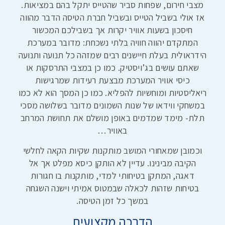
מצבי חירום, שפחות סביר שהטייס יתקל בהם במציאות.
אז אולי בשביל הטייס ובשביל חברת הטיסה הדבר מהווה
חיסכון בשעות אוויר יקרות אך בשבילכם המכשור
המתקדם יהווה חוויה בלתי נשכחת: מדובר במערכת
הידראולית בעלת חיישנים רבים שמזהה כל תנועה ותנועה
שאתם עושים בג’ויסטיק. כמו כן במצבי התרסקות או
כיסי אוויר המערכת מבצעת רעידות שמרגישות
ריאליסטיות ומוחשיות להפליא. כמו כן המסך הוא לא כמו
במשחקי ווידאו של שנות השמונים מדובר בשלושה מסכי
תלת- מימד שמדמים באופן מושלם את תחושת המרחב
באוויר…
וכמובן שמאחורי המושב מותקנות שקיות הקאה לחלשי
הקיבה מבינינו. עדיין לא הותקן כיסא מפלט אך אל
דאגה, המתקן בטיחותי למדי, מותקנות בו חגורות
בטיחות שזהות לכאלה שבמטוס אמיתי וישנה השגחה
במשך כל זמן הטיסה.
הדרכה מקצועית