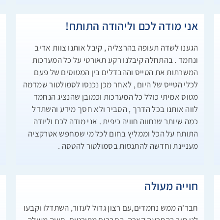
אני מודה לכם וליהודה התותח!
ش
הגענו לשדה תעופה בהרצליה , קיבל אותנו צוות אדיב
و
ונחמד . בהתחלה קיבלנו רקע תאורטי על כל המערכות
،
המשרתות את הטייס וההבדלים בין המטוסים של פעם
ا
לכלי הטייס של היום , לאחר מכן נכנסו לסמולטור שמדמה
ا
מטוס אמיתי כולל כל המערכות וכמובן שהנציג הנחמד
ذ
לווה אותנו בכל הדרך , הסביר ולא חסך מידע והשתדל
ع
כמה שיותר שנחווה חוויה כיפית . אני מודה לכם וליודה
ق
התותח על הכל וממליץ בחום לכל מי שמחפש אטרקציה
ا
מעניינת וחדשה להתנסות בסמולטור להטסה .
ا
חוייה מעולה
ח
חבר'ה ממש נחמדים,עם רצון גדול לעזור, השתדלו וקבעו
ה