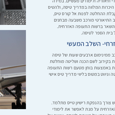
ססנה 172, ומורכב מלימודי תיאוריה ולימודים מעשיים. במידה
היכרות המלווה במדריך טיסה, ולהטיס
בלת ההחלטה לפנות אל קורס טיס,
לב התיאורטי מורכב משבעה מבחנים
השאר ברשות התעופה האזרחית.
 בית הספר לטיסה.
זרחי- השלב המעשי
כב ממינימום ארבעים שעות של טיסה
כשלרוב עולה הצורך בממוצע של 50-70 שעות בקירוב לשם הכנה ושליטה מוחלטת
ית באמצעות בוחן מטעם רשות התעופה
וניווט במטוס בליווי מדריך טיס אישי
ש צורך בהנפקת רישיון טייס מתלמד.
האזרחית על מנת לאפשר את לימודי