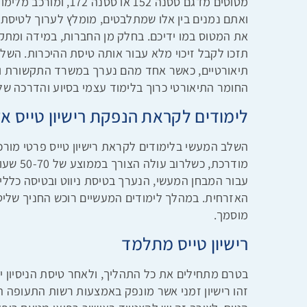
מטוסים מדגם ססנה 152 או 
ואתם נמנים בין אלו שמתלבטים, מומלץ לערוך לטיסת 
את המטוס במו ידיכם. בחלק מן החברות, במידה ומתק
תזכו לקבל זיכוי מלא עבור אותה טיסת ההיכרות. הש
תיאורטיים, כאשר אחד מהם נערך במשרד התקשורת ו
החומר התיאורטי כרוך בלימוד עצמי בסיוע והדרכה של
לימודים לקראת הנפקת רישיון טייס א
השלב המעשי בלימודים לקראת רישיון טייס פרטי מור
מודרכת, 
עבור המבחן המעשי, הנערך בטיסת ניווט ובטיסה כלל
האזרחית. במהלך לימודים המעשיים רוכש החניך שליטה 
מוסמך.
רישיון טייס מתלמד
בטרם מתחילים את כל התהליך, ולאחר טיסת הניסיון י
זהו רישיון זמני אשר מונפק באמצעות רשות התעופה 