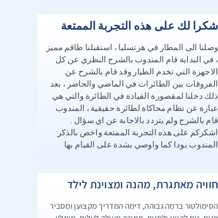
كرا لك على هذه التجربة الممتعة
صلنا الى المطار في هرتسليا ، استقبلنا طاقم مميز
 في البداية قام المندوب بالشرح النظري عن كل
لاجهزة التي تخدم الطيار وقد قام بالشرح عن
لفروقات بين الطائرات في الماضي والحاضر ، بعد
لك دخلنا لمقصورة القيادة في الطائرة والتي هي
بارة عن نظام محاكاة لطائرة حقيقية ، المندوب
ام بالشرح ولم يتردد بالاجابة عن اي سؤال .
شكركم على هذه التجربة الممتعة واخص بالذكر
لمندوب يودا كما واوصي بشدة على القيام بها
וויה מאתגרת, מהנה ומצוינת לילד
סימולטור ברמה גבוהה, דימה המדריך מקצוען ומסביר