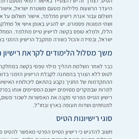
הטיס. לצורך זה יש להצטייד באישור רפואי מטעם רופא
היעדר הרשעות פליליות מטעם משטרת ישראל, אישור 
תשלום עבור אגרת רישיון מתלמד, אישור תשלום על א
ושתי תמונות פספורט. יש להגיע באופן אישי אל מחלקת 
הללו, ולמלא טופס בקשה לרישיון טייס מתלמד. המ
ישראל, ובמידה והכול כשורה מתקבל הרישיון הזמני ב
משך מסלול הלימודים לקראת רישיון ה
כבר לאחר השלמת תהליך מילוי טפסי בקשה במחלקת ריש
לטוס ללא הצורך בהמתנה לקבלת הרישיון הזמני בדואר.
ההתקדמות של החניך נקבע בהתאם ליכולותיו האישיות.
למרות שבמקרים מסוימים יישנם המסיימים אותו בפרק
רישיון הטייס הפרטי מקנה את האפשרות לשכור מטוס, ו
למנחתים ושדות תעופה בארץ ובחו”ל.
סוגי רישיונות הטיס
חשוב להדגיש כי רישיון הטייס הפרטי מאפשר להטיס פ