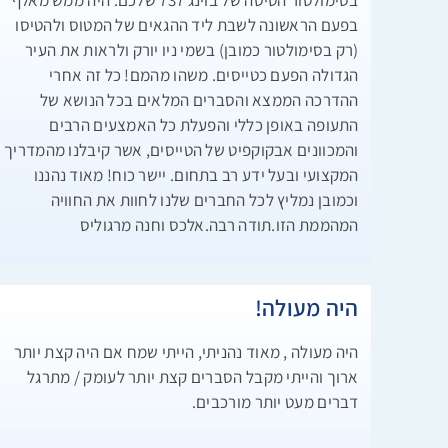
בסימולטור הטיסה של בוינג 737 שלכם. היה ממש מאלף
בפעם הראשונה לשבת ליד ההגאים של המטוס ולהטיסו
(רק בסימולטור כמובן) בשמי ניו יורק ולראות את העיר
הגדולה הפעם כטייסים. משהו מהמם! כל זה אחרי
ההדרכה הממצא והסברים המלאים בכל הנושא של
התעופה באופן כללי והפעלת כל האמצעים הרבים
והמכוונים אבקוקפיט של הטייסים, אשר קיבלנו מהמדריך
המקצועי ובעל ידע רב בתחום. יישר כוח! מאוד נהננו
וכמובן נמליץ לכל החברים שלנו לחוות את החוויה
המהממת הזו.תודה רבה.אלכס וחנה מרגוליס
היה מעולה!
היה מעולה , מאוד נהניתי, הייתי שמח אם היה קצת יותר
ארוך והייתי מקבל הסברים קצת יותר לעומק / מתרגל
דברים מעט יותר מורכבים.