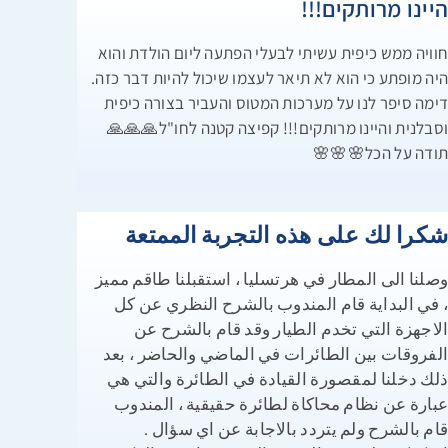
היינו מרותקים!!
חוויה ממש כיפית עשיתי לבעלי הפתעה ליום הולדת והו
היה מופתע כי הוא לא תיאר לעצמו שיכול להיות דבר כזה
דימה סיפר לנו על מערכות המטוס והעביר בצורה כיפי
וסבלנית והיינו מרותקים!!! קפיצה קטנה לחו"ל🙏🙏
תודה על הכל🌸🌸
شكرا لك على هذه التجربة الممتع
وصلنا الى المطار في هرتسليا ، استقبلنا طاقم ممي
، في البداية قام المندوب بالشرح النظري عن ك
الاجهزة التي تخدم الطيار وقد قام بالشرح ع
الفروقات بين الطائرات في الماضي والحاضر ، بع
ذلك دخلنا لمقصورة القيادة في الطائرة والتي ه
عبارة عن نظام محاكاة لطائرة حقيقية ، المندو
قام بالشرح ولم يتردد بالاجابة عن اي سؤال 