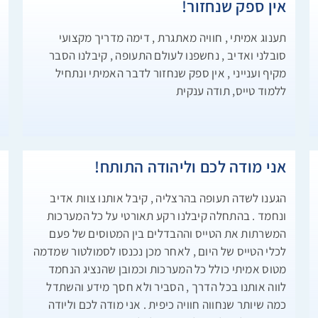
!
אין ספק שנחזור!
א
תענוג אמיתי , חוויה מאתגרת , דימה מדריך מקצועי
.
סובלני ואדיב , נחשפנו לעולם התעופה , קיבלנו הסבר
ת
מקיף וענייני , אין ספק שנחזור לדבר האמיתי ונתחיל

ללמוד טייס, תודה ענקית

ة
אני מודה לכם וליהודה התותח!
ز
הגענו לשדה תעופה בהרצליה , קיבל אותנו צוות אדיב
ل
ונחמד . בהתחלה קיבלנו רקע תאורטי על כל המערכות
ن
המשרתות את הטייס וההבדלים בין המטוסים של פעם
د
לכלי הטייס של היום , לאחר מכן נכנסו לסמולטור שמדמה
ي
מטוס אמיתי כולל כל המערכות וכמובן שהנציג הנחמד
ب
לווה אותנו בכל הדרך , הסביר ולא חסך מידע והשתדל
.
כמה שיותר שנחווה חוויה כיפית . אני מודה לכם וליודה