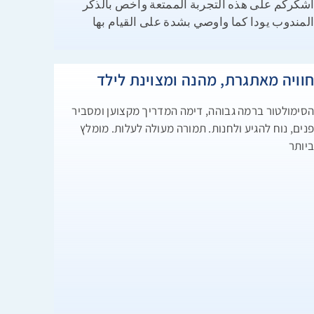
شكركم على هذه التجربة الممتعة واخص بالذكر
لمندوب يودا كما واوصي بشدة على القيام بها
וויה מאתגרת, מהנה ומצוינת לילד
סימולטור ברמה גבוהה, דימה המדריך מקצוען ומסביר
נים, נוח להגיע ולחנות. תמורה מעולה לעלות. מומלץ
יותר