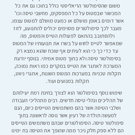
משום שהסימולטור הריאליסטי כולל בתוכו גם את כל
המכשור שבמטוס על כל המפסקים, מחשבי טיסה וכו’
אשר דומים באופן מושלם או כמעט מושלם למטוס עצמו.
מעבר לכך סימולטורים מסוימים יכולים להתנועע, לזוז
ולהסתובב בהתאם לפעולות הטייס והמטוס, מה
שמאפשר לטייס לחוש על בשרו את תנועותיו של המטוס
עד כדי כך כי הוא לעיתים אף שוכח שהוא נמצא רק
בסימולטור טיסה ולא בתוך מטוס אמיתי. בנוסף יודעת
המערכת לאתגר את הטייס במקרים כמו ראות נמוכה,
תקלות טכניות במערכות המטוס השונות, אתגרי ניווט,
תקלות במנועים ועוד.
שימוש נוסף בסימולטור הוא לצורך בחינת רמת יעילותם
של תהליכים ונהלי טיסה חדשים. רבים מתהליכי העבודה
ושלבי הטיסה אשר בהם משתמשים הטייסים כיום, הנם
למעשה תולדה של רעיון אשר נוסה לראשונה בתוך
סימולטור טיסה. הסימולטורים שבהם משתמשים הטייסים
הם ללא ספק חלק ניכר ממה שהופך את הטיסה בת ימינו