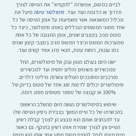
לביים במטוס, אפשרות "להקפיא" את הטיסה לצורך
תדרוך או הדגמה ועוד ועוד.
סימולטור טיסה
מיעל את
מכלול המשוואות אשר משפיעות על אופן הטיסה של כל
אחד מסוגי המטוסים הנכללים באותו סימולטור, כיצד כל
מטוס מגיב במצבים שונים, אופן התגובה של כל אחת
ממערכות המטוס וכיצד המטוס מגיב במצבי קיצון שונים
כמו עננות, רוחות עזות, תנאי מזג אוויר קשים ועוד.
ישנו היום בעולם מגוון ענק של סימולטורים, החל
ממכשירים פשוטים וזולים יחסית ועד למכשירים
מורכבים ומסובכים העולים עשרות מיליוני דולרים.
סימולטורים יכולים לדמות סוג אחד של מטוס בדיוק של
100% או קבוצה של מספר מטוסים מסוג דומה.
שימוש בסימולטורים נעשה היום מהשלב הראשוני
בהכשרתו של כל טייס המשך בצבירת ניסיון הטיסה שלו
עד למבחנים אותם הוא מבצע הן לצורך קבלת רשיון
הטייס והן לצורך שמירת אותו רשיון בתוקף. גם כאשר
טייס מיומן לומד להטיס מטוס מסוג אחר אותו הוא מטיס,