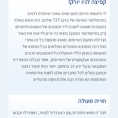
קפיצה לניו יורק!
לי ולאשתי הייתה היום חוויה מאוד מיוחדת להיות
בסימולטור הטיסה של בוינג 737 שלכם. היה ממש מאלף
בפעם הראשונה לשבת ליד ההגאים של המטוס ולהטיסו
(רק בסימולטור כמובן) בשמי ניו יורק ולראות את העיר
הגדולה הפעם כטייסים. משהו מהמם! כל זה אחרי
ההדרכה הממצא והסברים המלאים בכל הנושא של
התעופה באופן כללי והפעלת כל האמצעים הרבים
והמכוונים אבקוקפיט של הטייסים, אשר קיבלנו מהמדריך
המקצועי ובעל ידע רב בתחום. יישר כוח! מאוד נהננו
וכמובן נמליץ לכל החברים שלנו לחוות את החוויה
המהממת הזו.תודה רבה.אלכס וחנה מרגוליס
חוייה מעולה
חבר'ה ממש נחמדים,עם רצון גדול לעזור, השתדלו וקבעו