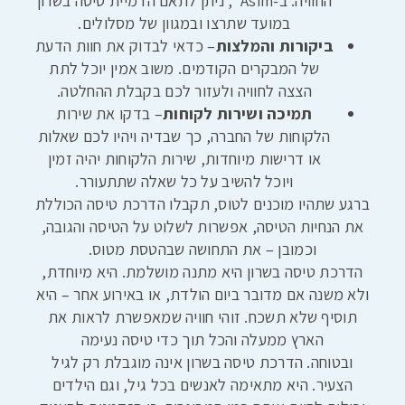
החוויה. ב-Asim , ניתן לתאם הדמיית טיסה בשרון
במועד שתרצו ובמגוון של מסלולים.
ביקורות והמלצות
– כדאי לבדוק את חוות הדעת
של המבקרים הקודמים. משוב אמין יוכל לתת
הצצה לחוויה ולעזור לכם בקבלת ההחלטה.
תמיכה ושירות לקוחות
– בדקו את שירות
הלקוחות של החברה, כך שבדיה ויהיו לכם שאלות
או דרישות מיוחדות, שירות הלקוחות יהיה זמין
ויוכל להשיב על כל שאלה שתתעורר.
ברגע שתהיו מוכנים לטוס, תקבלו הדרכת טיסה הכוללת
את הנחיות הטיסה, אפשרות לשלוט על הטיסה והגובה,
וכמובן – את התחושה שבהטסת מטוס.
הדרכת טיסה בשרון היא מתנה מושלמת. היא מיוחדת,
ולא משנה אם מדובר ביום הולדת, או באירוע אחר – היא
תוסיף שלא תשכח. זוהי חוויה שמאפשרת לראות את
הארץ ממעלה והכל תוך כדי טיסה נעימה
ובטוחה. הדרכת טיסה בשרון אינה מוגבלת רק לגיל
הצעיר. היא מתאימה לאנשים בכל גיל, וגם הילדים