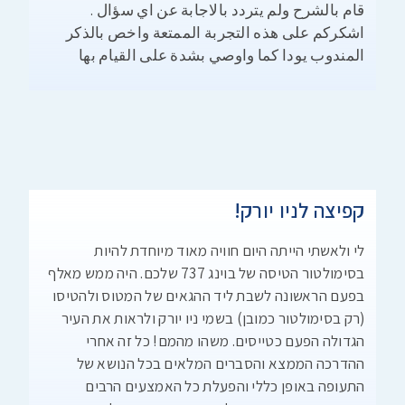
قام بالشرح ولم يتردد بالاجابة عن اي سؤال .
اشكركم على هذه التجربة الممتعة واخص بالذكر
المندوب يودا كما واوصي بشدة على القيام بها
קפיצה לניו יורק!
לי ולאשתי הייתה היום חוויה מאוד מיוחדת להיות
בסימולטור הטיסה של בוינג 737 שלכם. היה ממש מאלף
בפעם הראשונה לשבת ליד ההגאים של המטוס ולהטיסו
(רק בסימולטור כמובן) בשמי ניו יורק ולראות את העיר
הגדולה הפעם כטייסים. משהו מהמם! כל זה אחרי
ההדרכה הממצא והסברים המלאים בכל הנושא של
התעופה באופן כללי והפעלת כל האמצעים הרבים