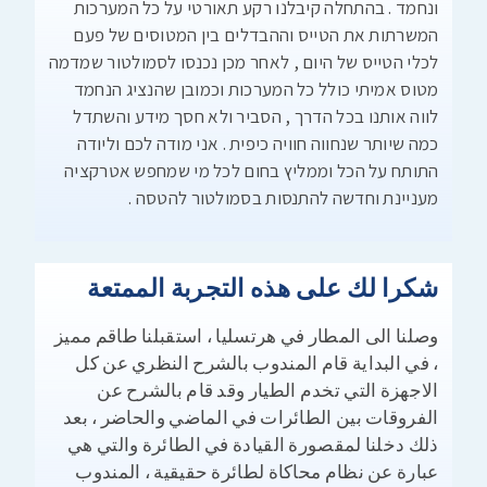
ונחמד . בהתחלה קיבלנו רקע תאורטי על כל המערכות
המשרתות את הטייס וההבדלים בין המטוסים של פעם
לכלי הטייס של היום , לאחר מכן נכנסו לסמולטור שמדמה
מטוס אמיתי כולל כל המערכות וכמובן שהנציג הנחמד
לווה אותנו בכל הדרך , הסביר ולא חסך מידע והשתדל
כמה שיותר שנחווה חוויה כיפית . אני מודה לכם וליודה
התותח על הכל וממליץ בחום לכל מי שמחפש אטרקציה
מעניינת וחדשה להתנסות בסמולטור להטסה .
شكرا لك على هذه التجربة الممتعة
وصلنا الى المطار في هرتسليا ، استقبلنا طاقم مميز
، في البداية قام المندوب بالشرح النظري عن كل
الاجهزة التي تخدم الطيار وقد قام بالشرح عن
الفروقات بين الطائرات في الماضي والحاضر ، بعد
ذلك دخلنا لمقصورة القيادة في الطائرة والتي هي
عبارة عن نظام محاكاة لطائرة حقيقية ، المندوب