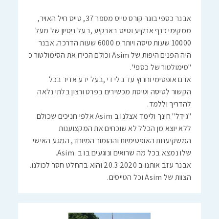
אבנר כספי בוגר קורס טייס מספר 37, טייס חיל האויר,
ממקימי כנף ארקיע וטייס בארקיע ,בעל ניסיון של מעל
10000 שעות טיסה ויותר מ 6000 שעות הדרכה. אבנר
היה הפנים היפות של Asim וכולם הכירו את הסימולטור כ
"סימולטור של כספי".
אדם אופטימי וחרוץ עד בלי די ,בעל ידע אדיר בכל
הקשור לטיסה וטיסת מכשירים בפרט ורצון בלתי נלאה
להדריך וללמד.
"גידל" חינך ולימד אצלנו ב Asim אלפי חניכים שכולם
ללא יוצא מן הכלל לא שוכחים את המקצוענות
המשקיענות האופטימיות וההומור המיוחד, המגע האישי
שלו נמצא בכל מה שרואים ונוגעים בו ב .Asim.
אבנר עזב אותנו ב 20.3.2020 והוא בהחלט חסר לכולנו.
הצוות של Asim וכל הטייסים.