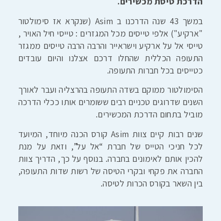
הדרכת טיסת מכשירים.
במשך 43 שנה הדרכנו ב Asim (שנקרא אז סימולטור
"ארקיע") אלפי טייסים מכל המגזרים : טייסי חיל האויר ,
טייסי אל על ארקיע וישראייר והרבה הרבה טייסים ממגזר
התעופה הכללית שהחלו דרכם אצלנו והיום עובדים
כטייסים בכל חברות התעופה.
הסימולטור ממוקם בשדה התעופה בהרצליה ועבר לאורך
השנים שדרוגים טכניים רבים ששומרים אותו ככלי הדרכה
מוביל בתחום הדרכת המכשירים.
שנים רבות קיים צוות Asim קורס הכנה מיוחד, המיועד
לכל חניכי הטייס של חברת “אל על”, וזאת על מנת
להכין אותם לאימונים בחברה. בנוסף על כך, הדריך צוות
החברה את פקחי ובקרי הטיסה של רשות שדות התעופה,
בין השאר בקורס הכרות לטיסה.