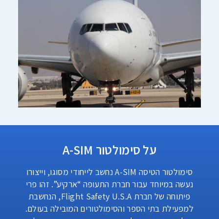
על סימולטור A-SIM
סימולטור הטיסה A-SIM נחשב לייחודי מסוגו, וייצורו
נעשה במיוחד עבור חברת התעופה “ארקיע”. זהו פרי
פיתוחה של חברת Flight Safety U.S.A, הנחשבת
למפעילת בתי הספר והסימולטורים המובילה בעולם.