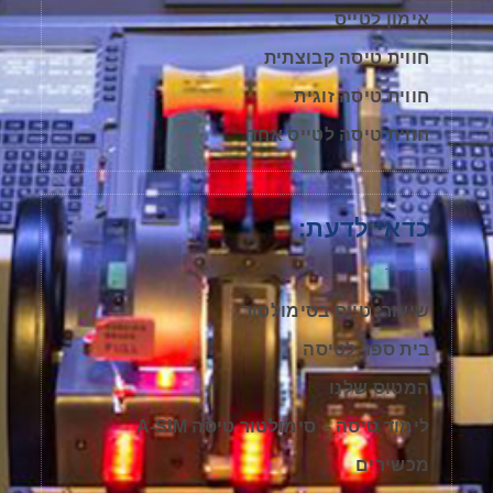
אימון לטייס
חווית טיסה קבוצתית
חווית טיסה זוגית
חווית טיסה לטייס אחד
כדאי לדעת:
שיעורי טייס בסימולטור
בית ספר לטיסה
המטוס שלנו
לימוד טיסה – סימולטור טיסה A-SIM
מכשירים