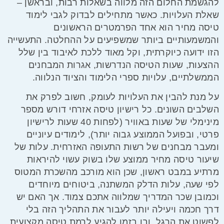
להגשמת החלום הזה מלווה בשאלות רבות, ובראשן –
שאלת העלויות. כאשר מתחילים לבדוק לגבי
לימוד
טיסה מחיר
הוא אחד הפרמטרים הראשונים
והמשמעותיים ביותר שמשפיעים על ההחלטה. התעשייה
הזו ידועה כיוקרתית, וקל מאוד ללכת לאיבוד בין שלל
ההצעות, שעות הטיסה הנדרשות, אגרות המבחנים
הממשלתיים, עלויות ספרי הלימוד והציוד הנלווה.
על מנת להבין את העלויות לעומק, חשוב לפרק את
השלבים השונים. כל רישיון טיסה אזרחי דורש מספר
מינימלי של שעות באוויר (לפחות 40 שעות לרישיון
פרטי, ובפועל הממוצע גבוה יותר), לימודים עיוניים
ומעבר מבחנים של רשות התעופה האזרחית. עלות של
שיעור טיסה מחיר
ממוצע שלו בשוק עשוי להיראות
מרתיע במבט ראשון, שכן הוא מורכב מהשכרת המטוס
לפי שעה, עלות הדלק המשתנה, ביטוחים מיוחדים
וכמובן שכר המדריך שמלווה אתכם צמוד. אך האם יש
דרך חכמה ויעילה יותר לעבור את התהליך הזה בלי
לפשוט את הרגל, ובו בזמן להגיע לרמת טיסה מקצועית