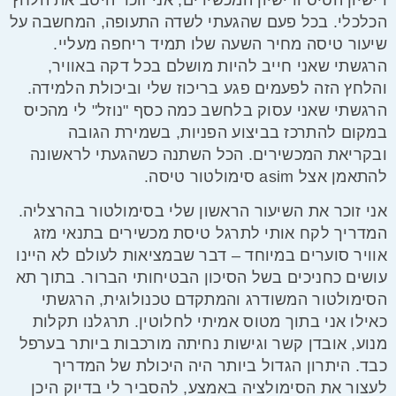
הכלכלי. בכל פעם שהגעתי לשדה התעופה, המחשבה על
שיעור טיסה מחיר
השעה שלו תמיד ריחפה מעליי.
הרגשתי שאני חייב להיות מושלם בכל דקה באוויר,
והלחץ הזה לפעמים פגע בריכוז שלי וביכולת הלמידה.
הרגשתי שאני עסוק בלחשב כמה כסף "נוזל" לי מהכיס
במקום להתרכז בביצוע הפניות, בשמירת הגובה
ובקריאת המכשירים. הכל השתנה כשהגעתי לראשונה
להתאמן אצל
asim סימולטור טיסה
.
אני זוכר את השיעור הראשון שלי בסימולטור בהרצליה.
המדריך לקח אותי לתרגל טיסת מכשירים בתנאי מזג
אוויר סוערים במיוחד – דבר שבמציאות לעולם לא היינו
עושים כחניכים בשל הסיכון הבטיחותי הברור. בתוך תא
הסימולטור המשודרג והמתקדם טכנולוגית, הרגשתי
כאילו אני בתוך מטוס אמיתי לחלוטין. תרגלנו תקלות
מנוע, אובדן קשר וגישות נחיתה מורכבות ביותר בערפל
כבד. היתרון הגדול ביותר היה היכולת של המדריך
לעצור את הסימולציה באמצע, להסביר לי בדיוק היכן