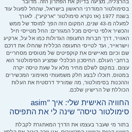
בהרצליה, מציעה בדיוק את הפתרון הזה. מדובר
בסימולטור המודרני הראשון בישראל, שהחל לפעול עוד
בשנת 1977 (אז נקרא סימולטור "ארקיע"). לאורך
למעלה מ-43 שנים, המקום הזה הפך למוסד של ממש
והכשיר אלפי טייסים מכל המגזרים: החל מטייסי חיל
האוויר, דרך חברות התעופה הגדולות כמו אל על, ארקיע
וישראייר, ועד לטייסי התעופה הכללית שהחלו את דרכם
שם וכיום מאיישים את קוקפיטים של מטוסים מסחריים
ברחבי העולם. החיסכון הכלכלי שמציע הסימולטור הוא
עצום. במקום לשלם מחיר מלא על שעת טיסה יקרה
במטוס, תוכלו לבצע חלק משמעותי מאימוני המכשירים
וההכנות בסימולטור, מה שמוריד דרסטית את העלות
הכוללת של הרישיון שלכם.
החוויה האישית שלי: איך "asim
סימולטור טיסה" שינה לי את התפיסה
בתור מי שעבר בעצמו את הדרך המאתגרת לקבלת
רישיון הטיס ורישיון המכשירים, אני זוכר היטב את הלחץ