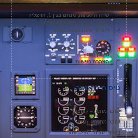
שדה התעופה, מנחם בגין 1, הרצליה
משרד ושירות: 0747-009-709
דוא"ל: Info@asim.co.il
תקנון אתר
הצהרת נגישות
טיסות להזמנה:
שובר מתנה – קבוצתי
שובר מתנה – זוגי
שובר מתנה – טייס אחד